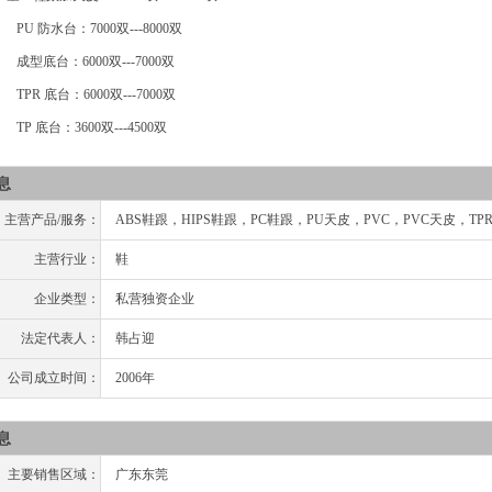
防水台：7000双---8000双
台：6000双---7000双
底台：6000双---7000双
台：3600双---4500双
息
主营产品/服务：
ABS鞋跟，HIPS鞋跟，PC鞋跟，PU天皮，PVC，PVC天皮，TP
主营行业：
鞋
企业类型：
私营独资企业
法定代表人：
韩占迎
公司成立时间：
2006年
息
主要销售区域：
广东东莞