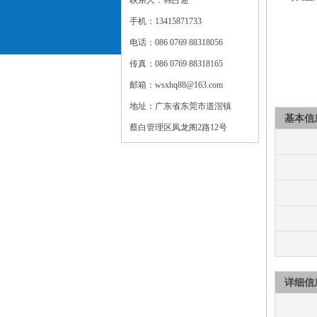
联系人：韩占迎
PU 
手机：13415871733
成型底
电话：086 0769 88318056
TPR 
传真：086 0769 88318165
TP 底
邮箱：wsxhq88@163.com
地址：广东省东莞市道滘镇
基本信
蔡白管理区凤龙阁2路12号
详细信