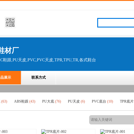
鞋材厂
PC鞋跟,PU天皮,PVC,PVC天皮,TPR,TPU,TR,各式鞋台
产品展示
联系方式
底
(63)
ABS鞋跟
(43)
PU大底
(76)
PU天皮
(6)
PVC底台
(10)
TPR底