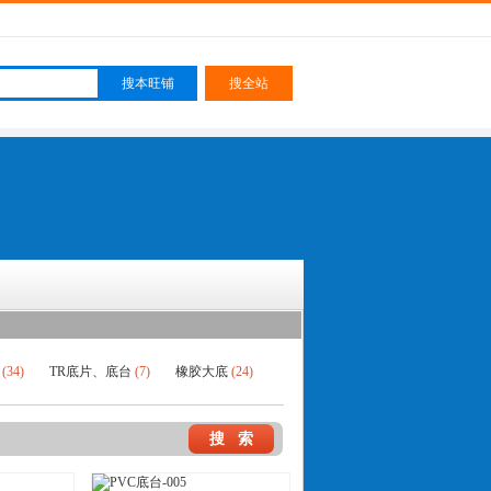
片
(34)
TR底片、底台
(7)
橡胶大底
(24)