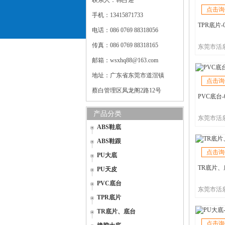
联系人：韩占迎
点击询
手机：13415871733
TPR底片-0
电话：086 0769 88318056
传真：086 0769 88318165
东莞市活
邮箱：wsxhq88@163.com
地址：广东省东莞市道滘镇
点击询
蔡白管理区凤龙阁2路12号
PVC底台-
产品分类
东莞市活
ABS鞋底
ABS鞋跟
点击询
PU大底
TR底片、底
PU天皮
PVC底台
东莞市活
TPR底片
TR底片、底台
点击询