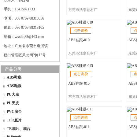
联系人：韩占迎
手机：13415871733
东莞市活泉鞋材厂
东莞
电话：086 0769 88318056
传真：086 0769 88318165
点击询价
邮箱：wsxhq88@163.com
ABS鞋跟-019
ABS
地址：广东省东莞市道滘镇
东莞市活泉鞋材厂
东莞
蔡白管理区凤龙阁2路12号
产品分类
点击询价
ABS鞋底
ABS鞋跟-015
ABS
ABS鞋跟
PU大底
东莞市活泉鞋材厂
东莞
PU天皮
PVC底台
点击询价
TPR底片
ABS鞋跟-011
ABS
TR底片、底台