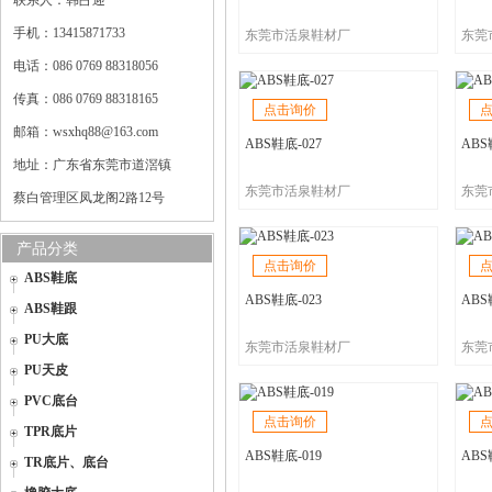
联系人：韩占迎
手机：13415871733
东莞市活泉鞋材厂
东莞
电话：086 0769 88318056
传真：086 0769 88318165
点击询价
邮箱：wsxhq88@163.com
ABS鞋底-027
ABS
地址：广东省东莞市道滘镇
东莞市活泉鞋材厂
东莞
蔡白管理区凤龙阁2路12号
产品分类
点击询价
ABS鞋底
ABS鞋底-023
ABS
ABS鞋跟
PU大底
东莞市活泉鞋材厂
东莞
PU天皮
PVC底台
点击询价
TPR底片
ABS鞋底-019
ABS
TR底片、底台